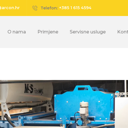
@arcon.hr
+385 1 615 4594
Telefon:
O nama
Primjene
Servisne usluge
Kon