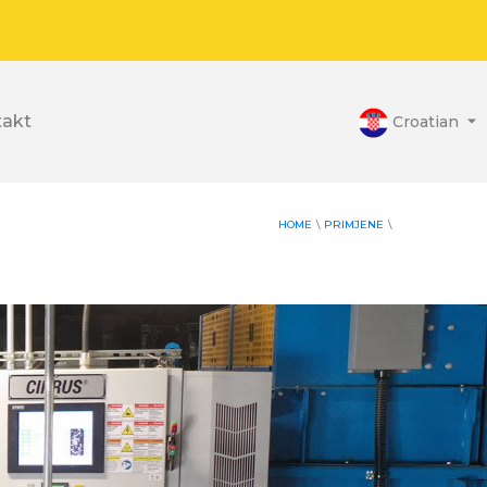
takt
Croatian
HOME
\
PRIMJENE
\