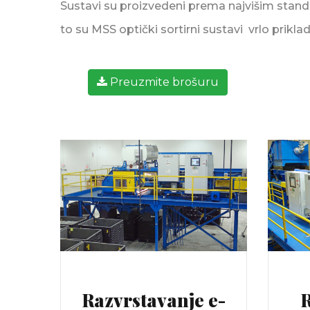
Sustavi su proizvedeni prema najvišim standa
to su MSS optički sortirni sustavi vrlo priklad
Preuzmite brošuru
Razvrstavanje e-
R