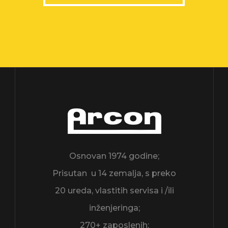
Osnovan 1974 godine;
Prisutan u 14 zemalja, s preko
20 ureda, vlastitih servisa i /ili
inženjeringa;
270+ zaposlenih;