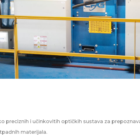
soko preciznih i učinkovitih optičkih sustava za prepoznava
otpadnih materijala.