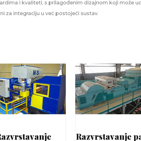
rdima i kvaliteti, s prilagođenim dizajnom koji može ud
ni za integraciju u već postojeći sustav.
azvrstavanje
Razvrstavanje p